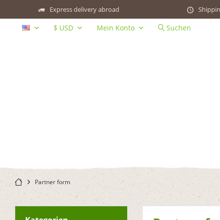
Express delivery abroad
Shippin
Mein Konto
Suchen
EN
Partner form