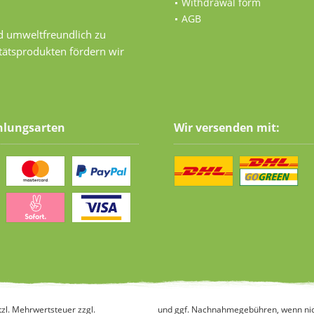
Withdrawal form
AGB
nd umweltfreundlich zu
tätsprodukten fördern wir
hlungsarten
Wir versenden mit:
etzl. Mehrwertsteuer zzgl.
Versandkosten
und ggf. Nachnahmegebühren, wenn nic