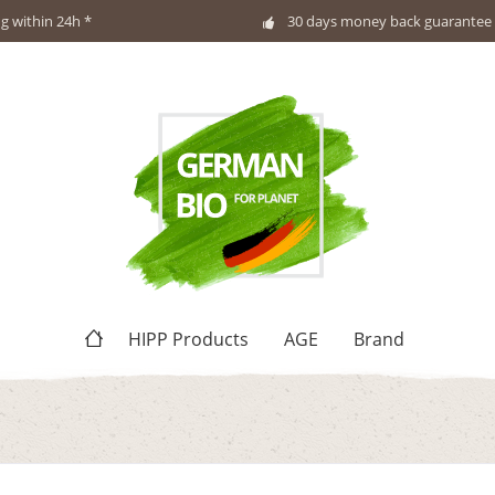
g within 24h *
30 days money back guarantee
HIPP Products
AGE
Brand