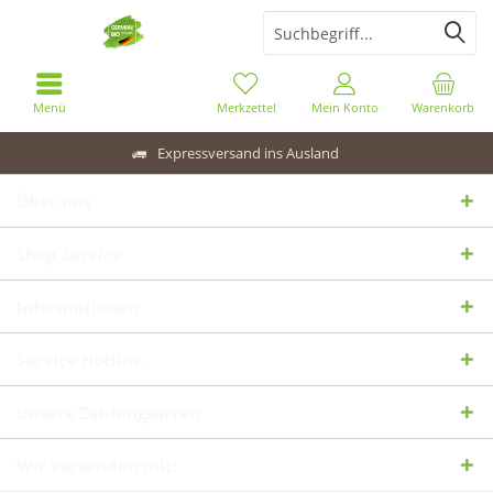
Menü
Merkzettel
Mein Konto
Warenkorb
Expressversand ins Ausland
Über uns
Shop Service
Informationen
Service Hotline
Unsere Zahlungsarten
Wir versenden mit: