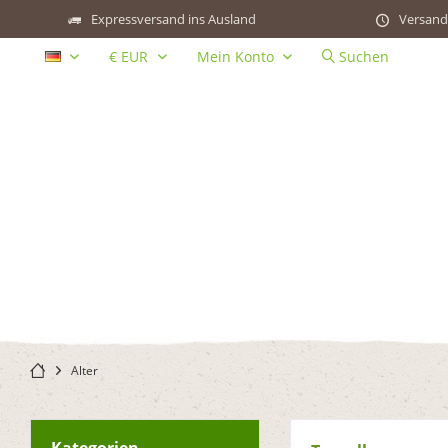
Expressversand ins Ausland
Versand
Mein Konto
Suchen
DE
Alter