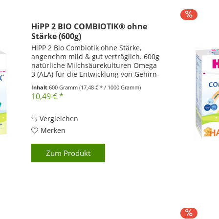
HiPP 2 BIO COMBIOTIK® ohne
Stärke (600g)
HiPP 2 Bio Combiotik ohne Stärke,
angenehm mild & gut verträglich. 600g
natürliche Milchsäurekulturen Omega
3 (ALA) für die Entwicklung von Gehirn-
und Nervenzellen Vitamin A, C und D
Inhalt
600 Gramm
(17,48 € * / 1000 Gramm)
für das Immunsystem angenehm mild -
10,49 € *
gut verträglich...
Vergleichen
Merken
Zum Produkt