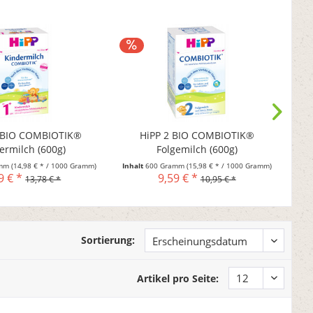
 BIO COMBIOTIK®
HiPP 2 BIO COMBIOTIK®
ermilch (600g)
Folgemilch (600g)
amm
(14,98 € * / 1000 Gramm)
Inhalt
600 Gramm
(15,98 € * / 1000 Gramm)
Inha
9 € *
9,59 € *
13,78 € *
10,95 € *
Sortierung:
Artikel pro Seite: