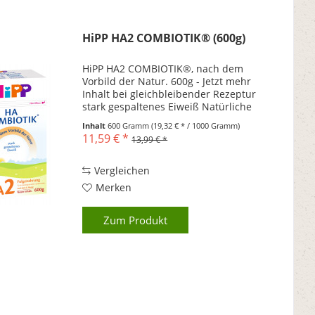
HiPP HA2 COMBIOTIK® (600g)
HiPP HA2 COMBIOTIK®, nach dem
Vorbild der Natur. 600g - Jetzt mehr
Inhalt bei gleichbleibender Rezeptur
stark gespaltenes Eiweiß Natürliche
Milchsäurekulturen, die ursprünglich
Inhalt
600 Gramm
(19,32 € * / 1000 Gramm)
aus Muttermilch gewonnen wurden
11,59 € *
13,99 € *
Omega 3 Fettsäuren (ALA),...
Vergleichen
Merken
Zum Produkt