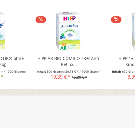
IOTIK® ohne
HIPP AR BIO COMBIOTIK® Anti-
HIPP 1+
00g)
Reflux...
Kind
€ * / 1000 Gramm)
Inhalt
500 Gramm
(20,78 € * / 1000 Gramm)
Inhalt
600 Gr
 *
10,39 € *
8,9
15,80 € *