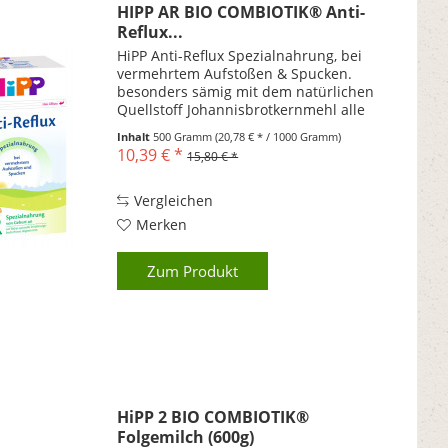
HIPP AR BIO COMBIOTIK® Anti-
Reflux...
HiPP Anti-Reflux Spezialnahrung, bei
vermehrtem Aufstoßen & Spucken.
besonders sämig mit dem natürlichen
Quellstoff Johannisbrotkernmehl alle
wichtigen Nährstoffe natürliche
Inhalt
500 Gramm
(20,78 € * / 1000 Gramm)
Milchsäurekulturen LCP (Omega-3 und
10,39 € *
15,80 € *
-6) Wichtige Hinweise:...
Vergleichen
Merken
Zum Produkt
HiPP 2 BIO COMBIOTIK®
Folgemilch (600g)