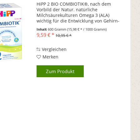
HiPP 2 BIO COMBIOTIK®, nach dem
Vorbild der Natur. natürliche
Milchsäurekulturen Omega 3 (ALA)
wichtig für die Entwicklung von Gehirn-
und Nervenzellen Vitamin A, C & D für
Inhalt
600 Gramm
(15,98 € * / 1000 Gramm)
das Immunsystem altersgerecht
9,59 € *
10,95 € *
sättigend Bio-Qualität Wichtiger...
Vergleichen
Merken
Zum Produkt