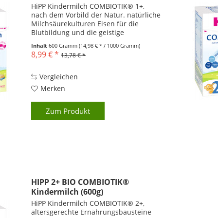
HiPP Kindermilch COMBIOTIK® 1+,
nach dem Vorbild der Natur. natürliche
Milchsäurekulturen Eisen für die
Blutbildung und die geistige
Entwicklung Vitamin D für gesunde
Inhalt
600 Gramm
(14,98 € * / 1000 Gramm)
Knochen Vitamine A, C und D tragen zu
8,99 € *
13,78 € *
einem gesunden Immunsystem bei...
Vergleichen
Merken
Zum Produkt
HIPP 2+ BIO COMBIOTIK®
Kindermilch (600g)
HiPP Kindermilch COMBIOTIK® 2+,
altersgerechte Ernährungsbausteine