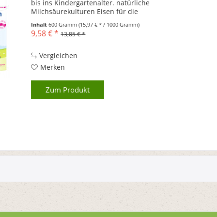
bis ins Kindergartenalter. natürliche
Milchsäurekulturen Eisen für die
Blutbildung und die geistige
Inhalt
600 Gramm
(15,97 € * / 1000 Gramm)
Entwicklung Vitamin D für gesunde
9,58 € *
13,85 € *
Knochen Vitamine A, C und D tragen...
Vergleichen
Merken
Zum Produkt