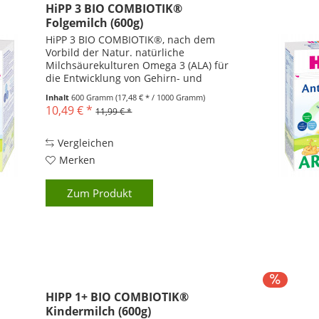
HiPP 3 BIO COMBIOTIK®
Folgemilch (600g)
HiPP 3 BIO COMBIOTIK®, nach dem
Vorbild der Natur. natürliche
Milchsäurekulturen Omega 3 (ALA) für
die Entwicklung von Gehirn- und
Nervenzellen Vitamin A, C und D für
Inhalt
600 Gramm
(17,48 € * / 1000 Gramm)
das Immunsystem altersgerecht
10,49 € *
11,99 € *
sättigend Bio-Qualität - präbiotische...
Vergleichen
Merken
Zum Produkt
HIPP 1+ BIO COMBIOTIK®
Kindermilch (600g)