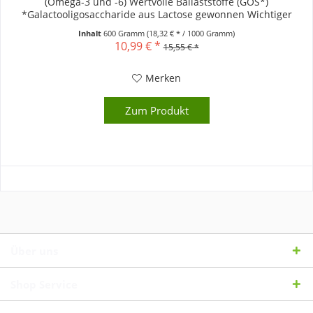
(Omega-3 und -6) Wertvolle Ballaststoffe (GOS*)
*Galactooligosaccharide aus Lactose gewonnen Wichtiger
Hinweis: Stillen ist das Beste für...
Inhalt
600 Gramm
(18,32 € * / 1000 Gramm)
10,99 € *
15,55 € *
Merken
Zum Produkt
Über uns
Shop Service